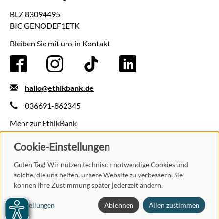
BLZ 83094495
BIC GENODEF1ETK
Bleiben Sie mit uns in Kontakt
hallo@ethikbank.de
036691-862345
Mehr zur EthikBank
Kontakt
Cookie-Einstellungen
Presse
Aktuelles
Guten Tag! Wir nutzen technisch notwendige Cookies und
solche, die uns helfen, unsere Website zu verbessern. Sie
Einlagensicherung
können Ihre Zustimmung später jederzeit ändern.
AGB
Datenschutz
Vertrag widerrufen
Impressum
Einstellungen
Ablehnen
Allen zustimmen
Pflichtinformationen
Nutzungsbedingungen
Barrierefreiheit