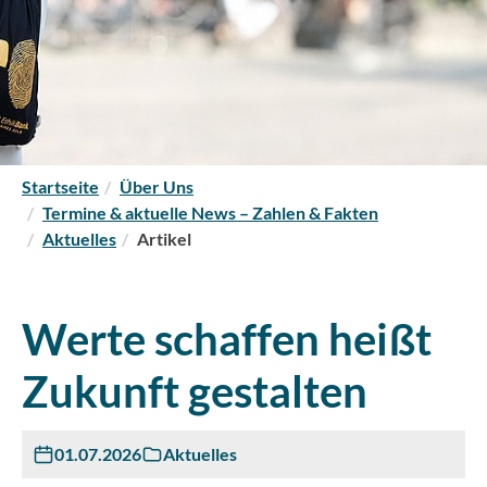
S
Startseite
Über Uns
i
Termine & aktuelle News – Zahlen & Fakten
e
Aktuelles
Artikel
s
i
n
Werte schaffen heißt
d
h
Zukunft gestalten
i
e
r
01.07.2026
Aktuelles
: