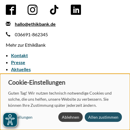
hallo@ethikbank.de
036691-862345
Mehr zur EthikBank
Kontakt
Presse
Aktuelles
Einlagensicherung
Cookie-Einstellungen
AGB
Datenschutz
Vertrag widerrufen
Impressum
Guten Tag! Wir nutzen technisch notwendige Cookies und
Pflichtinformationen
Nutzungsbedingungen
solche, die uns helfen, unsere Website zu verbessern. Sie
Barrierefreiheit
können Ihre Zustimmung später jederzeit ändern.
Einstellungen
Ablehnen
Allen zustimmen