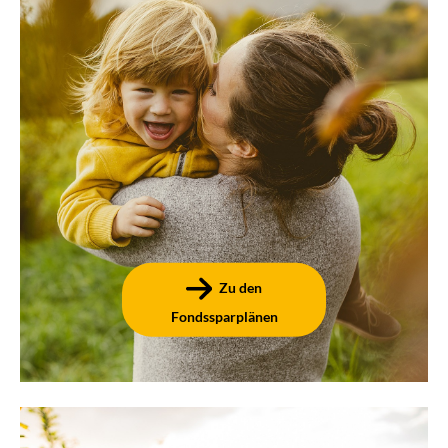
Fondssparplan
Investieren Sie mithilfe der EthikBank regelmäßig in
ausgewählte Fonds – fragen Sie uns gern nach unseren
nachhaltigen Angeboten
!
Zu den
Fondssparplänen