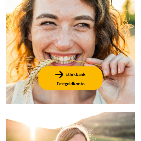
Als Alternative zum Tagesgeldkonto bietet ein Festgeld
ab einer Mindestanlage von 5.000 € sichere Zinsen für
eine gewählte Laufzeit. Das Angebot lässt sich schnell
und bequem online eröffnen.
Ethikbank
Festgeldkonto
Depots und Fonds