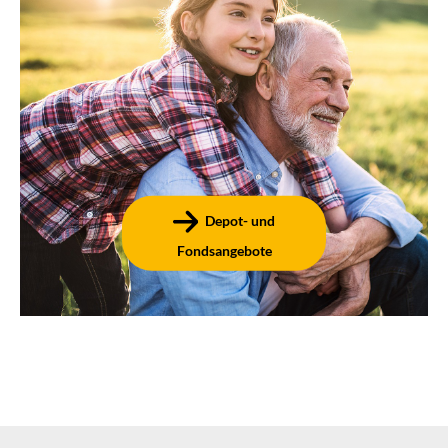
Ob Wertpapierhandel an der Börse oder klassisches
Fondssparen – finden Sie Ihr passendes Angebot bei
der EthikBank! Wir haben flexible Geldanlagen ganz
nach Ihren Wünschen.
Depot- und
Fondsangebote