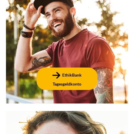
Täglich verfügbar, keine Mindestanlage und verfügbar
in verschiedenen Rendite- & Fördervarianten – das
Zinskonto der EthikBank ist die nachhaltige Variante
eines typischen Tagesgeldkontos.
EthikBank
Tagesgeldkonto
Festgeld