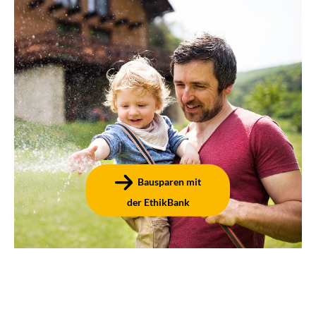
Mit einem Bausparvertrag können Sie den Grundstein
für die eigenen vier Wände legen – und sich dabei einen
niedrigen Darlehenszins sichern und von staatlicher
Förderung profitieren!
Bausparen mit
der EthikBank