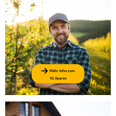
VL-Sparen
Der klassische Banksparplan zur Anlage
vermögenswirksamer Leistungen – mit 100-
prozentiger Kapitalgarantie!
Mehr Infos zum
VL-Sparen
Bausparen