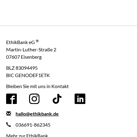
®
EthikBank eG
Martin-Luther-Straße 2
07607 Eisenberg
BLZ 83094495
BIC GENODEF1ETK
Bleiben Sie mit uns in Kontakt
hallo@ethikbank.de
036691-862345
Mehr zur EthikBank