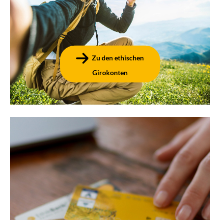
Vorteilen, Leistungen und Preisen. Mit nur wenigen
Klicks können Sie anschließend in nur 10 Minuten Ihr
passendes Konto eröffnen.
Zu den ethischen
Girokonten
Karten zum Konto
Bargeld abheben, Bargeld einzahlen, mobil &
kontaktlos bezahlen, online einkaufen und noch vieles
mehr – mit der girocard und der Kreditkarte genießen
Sie im gesamten Euroraum sowie im Rest der Welt Ihre
finanzielle Freiheit. Informieren Sie sich auf diesen