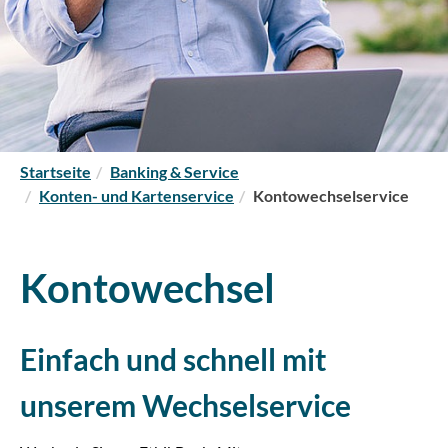
S
Startseite
Banking & Service
i
Konten- und Kartenservice
Kontowechselservice
e
s
i
Kontowechsel
n
d
h
Einfach und schnell mit
i
e
unserem Wechselservice
r
: