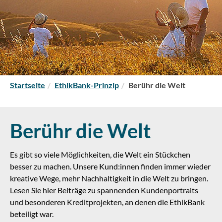
S
Startseite
EthikBank-Prinzip
Berühr die Welt
i
e
s
Berühr die Welt
i
n
d
Es gibt so viele Möglichkeiten, die Welt ein Stückchen
h
besser zu machen. Unsere Kund:innen finden immer wieder
i
kreative Wege, mehr Nachhaltigkeit in die Welt zu bringen.
e
Lesen Sie hier Beiträge zu spannenden Kundenportraits
r
und besonderen Kreditprojekten, an denen die EthikBank
:
beteiligt war.