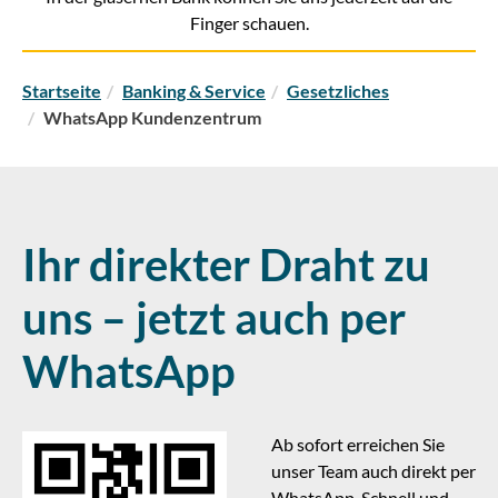
Finger schauen.
S
Startseite
Banking & Service
Gesetzliches
i
WhatsApp Kundenzentrum
e
s
i
n
d
Ihr direkter Draht zu
h
i
uns – jetzt auch per
e
r
WhatsApp
:
Ab sofort erreichen Sie
unser Team auch direkt per
WhatsApp. Schnell und