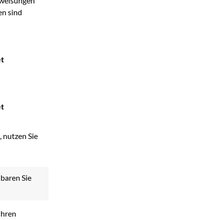
rweisungen
en sind
et
et
, nutzen Sie
nbaren Sie
Ihren