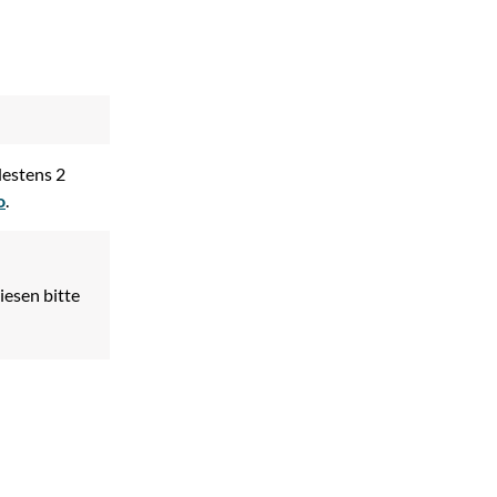
destens 2
o
.
iesen bitte