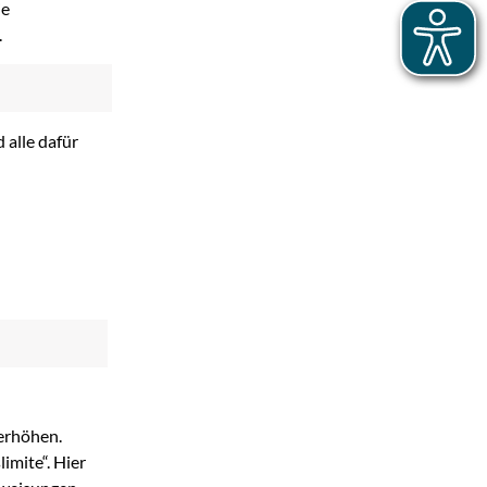
ie
.
 alle dafür
 erhöhen.
imite“. Hier