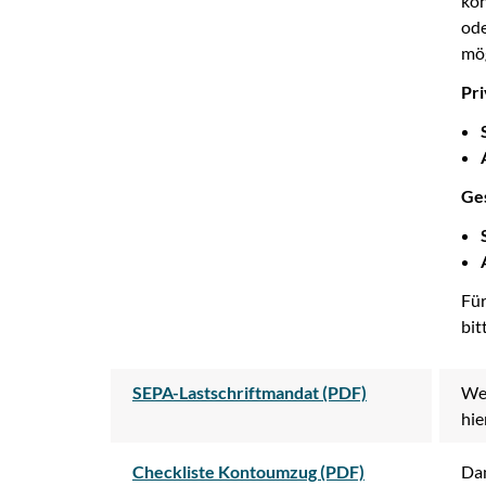
kön
ode
mög
Pri
Ge
Für
bit
SEPA-Lastschriftmandat (PDF)
Wen
hie
Checkliste Kontoumzug (PDF)
Dam