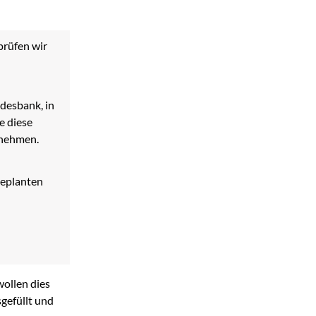
prüfen wir
desbank, in
e diese
nehmen.
geplanten
wollen dies
gefüllt und