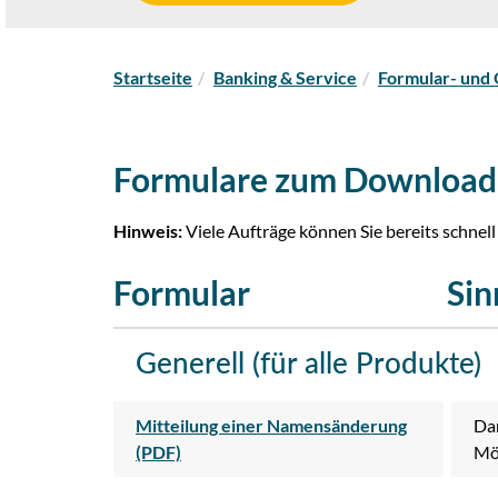
S
Startseite
Banking & Service
Formular- und 
i
e
s
Formulare zum Download
i
n
d
Hinweis:
Viele Aufträge können Sie bereits schne
h
i
Formular
Sin
e
r
Generell (für alle Produkte)
:
Mitteilung einer Namensänderung
Dam
(PDF)
Mög