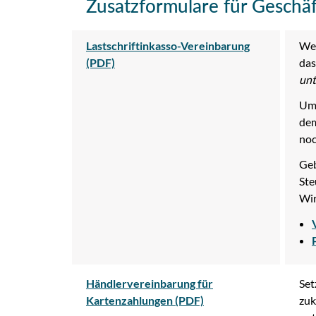
Zusatzformulare für Geschä
Lastschriftinkasso-Vereinbarung
Wen
(PDF)
das
unt
Um 
dem
noc
Geb
Ste
Wir
Händlervereinbarung für
Set
Kartenzahlungen (PDF)
zuk