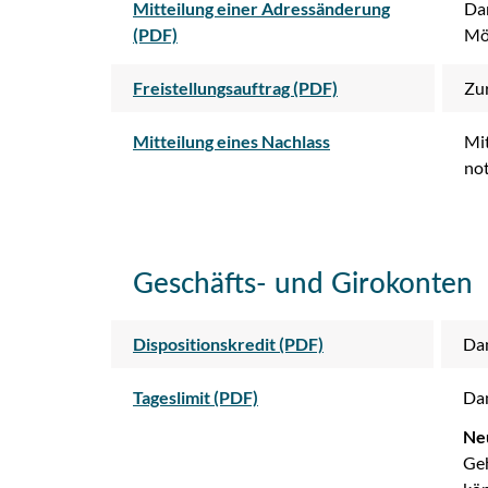
Mitteilung einer Adressänderung
Dam
(PDF)
Mög
Freistellungsauftrag (PDF)
Zur
Mitteilung eines Nachlass
Mit
no
Geschäfts- und Girokonten
Dispositionskredit (PDF)
Dam
Tageslimit (PDF)
Dam
Ne
Geh