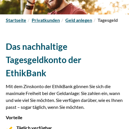
S
Startseite
Privatkunden
Geld anlegen
Tagesgeld
i
e
s
Das nachhaltige
i
n
Tagesgeldkonto der
d
h
EthikBank
i
e
Mit dem Zinskonto der EthikBank gönnen Sie sich die
r
maximale Freiheit bei der Geldanlage: Sie zahlen ein, wann
:
und wie viel Sie möchten. Sie verfügen darüber, wie es Ihnen
passt – sogar täglich, wenn Sie möchten.
Vorteile
Täglich verfügbar