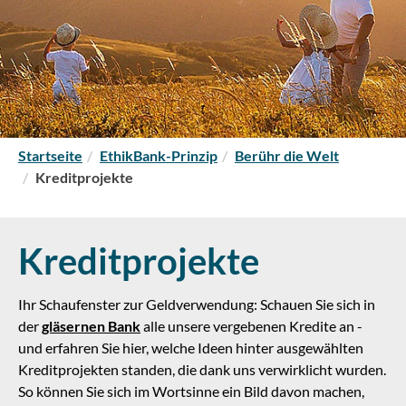
S
Startseite
EthikBank-Prinzip
Berühr die Welt
i
Kreditprojekte
e
s
i
Kreditprojekte
n
d
h
Ihr Schaufenster zur Geldverwendung: Schauen Sie sich in
i
der
gläsernen Bank
alle unsere vergebenen Kredite an -
e
und erfahren Sie hier, welche Ideen hinter ausgewählten
r
Kreditprojekten standen, die dank uns verwirklicht wurden.
:
So können Sie sich im Wortsinne ein Bild davon machen,