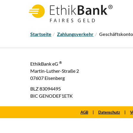
WER STEHT HINTER DER ETHIKBANK?
MeinInvest - der digitale Anlage-Assistent
S
Startseite
Zahlungsverkehr
Geschäftskonto
i
e
s
i
®
EthikBank eG
n
Martin-Luther-Straße 2
d
07607 Eisenberg
h
i
BLZ 83094495
e
BIC GENODEF1ETK
r
:
AGB
Datenschutz
V