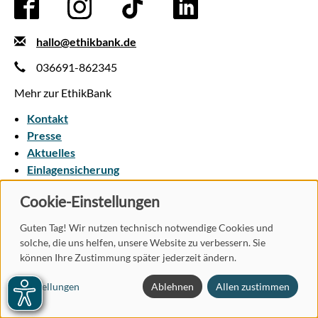
hallo@ethikbank.de
036691-862345
Mehr zur EthikBank
Kontakt
Presse
Aktuelles
Einlagensicherung
Cookie-Einstellungen
AGB
Datenschutz
Vertrag widerrufen
Impressum
Pflichtinformationen
Nutzungsbedingungen
Guten Tag! Wir nutzen technisch notwendige Cookies und
Barrierefreiheit
solche, die uns helfen, unsere Website zu verbessern. Sie
können Ihre Zustimmung später jederzeit ändern.
Einstellungen
Ablehnen
Allen zustimmen