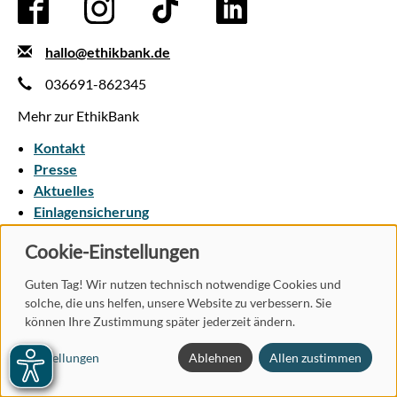
hallo@ethikbank.de
036691-862345
Mehr zur EthikBank
Kontakt
Presse
Aktuelles
Einlagensicherung
Cookie-Einstellungen
AGB
Datenschutz
Vertrag widerrufen
Impressum
Pflichtinformationen
Nutzungsbedingungen
Guten Tag! Wir nutzen technisch notwendige Cookies und
Barrierefreiheit
solche, die uns helfen, unsere Website zu verbessern. Sie
können Ihre Zustimmung später jederzeit ändern.
Einstellungen
Ablehnen
Allen zustimmen