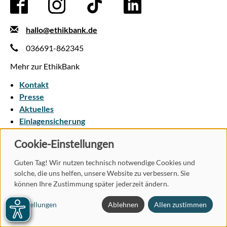
hallo@ethikbank.de
036691-862345
Mehr zur EthikBank
Kontakt
Presse
Aktuelles
Einlagensicherung
Cookie-Einstellungen
AGB
Datenschutz
Vertrag widerrufen
Impressum
Pflichtinformationen
Nutzungsbedingungen
Guten Tag! Wir nutzen technisch notwendige Cookies und
Barrierefreiheit
solche, die uns helfen, unsere Website zu verbessern. Sie
können Ihre Zustimmung später jederzeit ändern.
Einstellungen
Ablehnen
Allen zustimmen