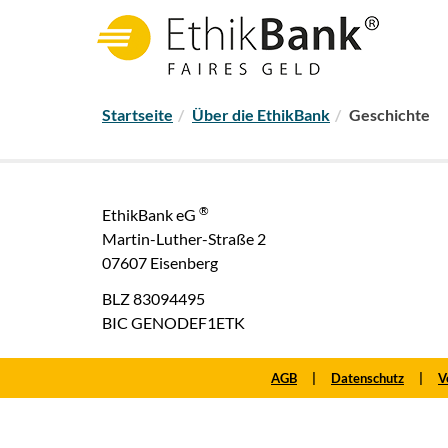
WER STEHT HINTER DER ETHIKBANK?
MeinInvest - der digitale Anlage-Assistent
S
Startseite
Über die EthikBank
Geschichte
i
e
s
i
®
EthikBank eG
n
Martin-Luther-Straße 2
d
07607 Eisenberg
h
i
BLZ 83094495
e
BIC GENODEF1ETK
r
:
AGB
Datenschutz
V